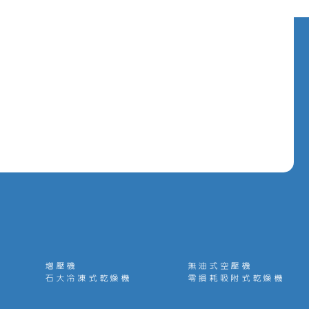
增壓機
無油式空壓機
石大冷凍式乾燥機
零損耗吸附式乾燥機