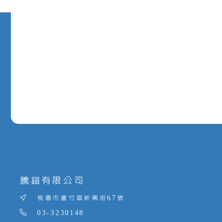
騰鎧有限公司
桃園市蘆竹區新興街67號
03-3230148